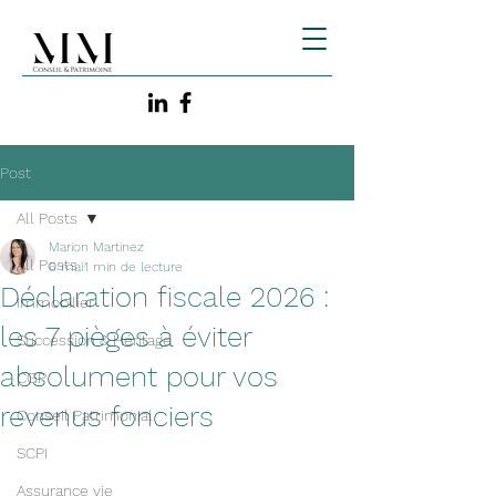
Post
All Posts
Marion Martinez
All Posts
6 mai
1 min de lecture
Déclaration fiscale 2026 :
Immobilier
les 7 pièges à éviter
Succession & Héritage
absolument pour vos
CGP
revenus fonciers
Conseil Patrimonial
SCPI
Assurance vie