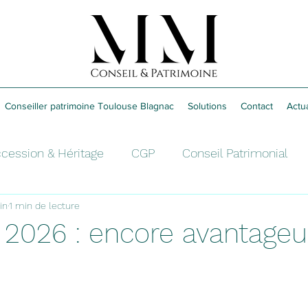
Conseiller patrimoine Toulouse Blagnac
Solutions
Contact
Actua
cession & Héritage
CGP
Conseil Patrimonial
uin
1 min de lecture
é
Retraite
Épargne
2026 : encore avantageu