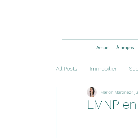
Accueil
À propos
All Posts
Immobilier
Suc
Marion Martinez
1 j
Investissement
Fiscalit
LMNP en 