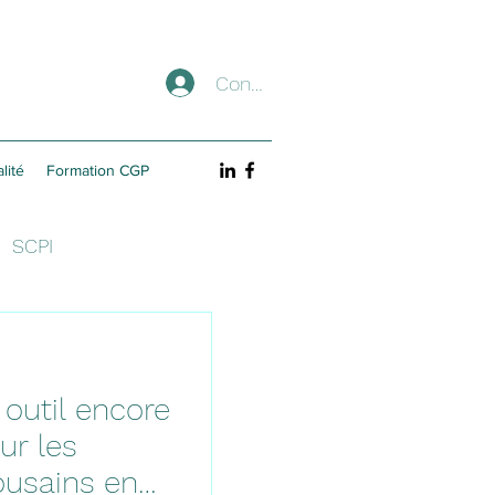
Connexion
lité
Formation CGP
SCPI
 outil encore
ur les
ousains en