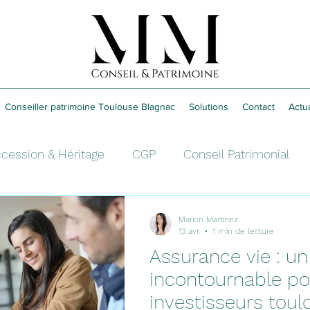
Conseiller patrimoine Toulouse Blagnac
Solutions
Contact
Actua
cession & Héritage
CGP
Conseil Patrimonial
sement
Fiscalité
Retraite
Épargne
Marion Martinez
13 avr.
1 min de lecture
Assurance vie : un
incontournable po
investisseurs toul