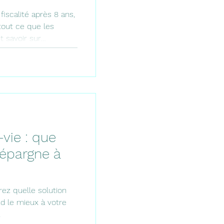
iscalité après 8 ans,
tout ce que les
t savoir sur
 complet avec tableau
 et FAQ par Marion
vie : que
 épargne à
ez quelle solution
d le mieux à votre
.