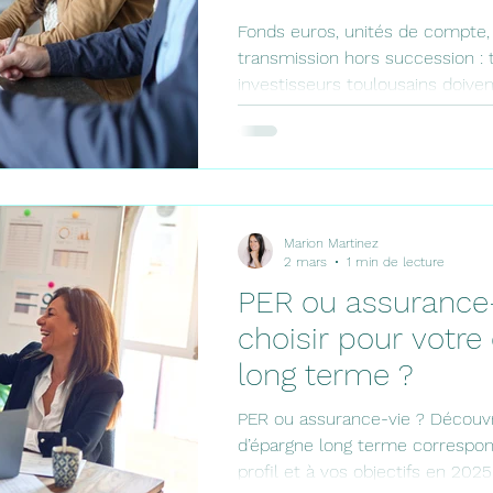
2026 ?
Fonds euros, unités de compte, f
transmission hors succession : 
investisseurs toulousains doiven
l'assurance vie en 2026. Guide
fiscal, comparatif des supports
Martinez, CGP indépendante.
Marion Martinez
2 mars
1 min de lecture
PER ou assurance-
choisir pour votre
long terme ?
PER ou assurance-vie ? Découvr
d’épargne long terme correspon
profil et à vos objectifs en 2025