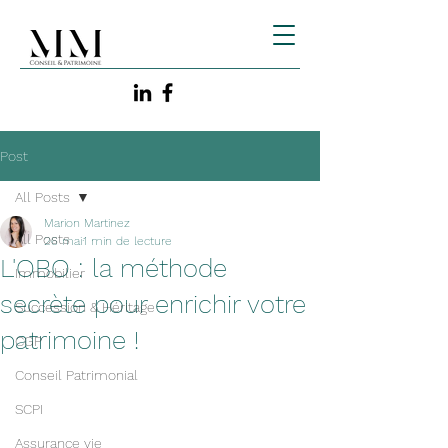
Post
All Posts
Marion Martinez
All Posts
26 mai
1 min de lecture
L'OBO : la méthode
Immobilier
secrète pour enrichir votre
Succession & Héritage
patrimoine !
CGP
Conseil Patrimonial
SCPI
Assurance vie