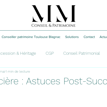
Conseiller patrimoine Toulouse Blagnac
Solutions
Contact
Actua
cession & Héritage
CGP
Conseil Patrimonial
 mai
1 min de lecture
é
Retraite
Épargne
cière : Astuces Post-Suc