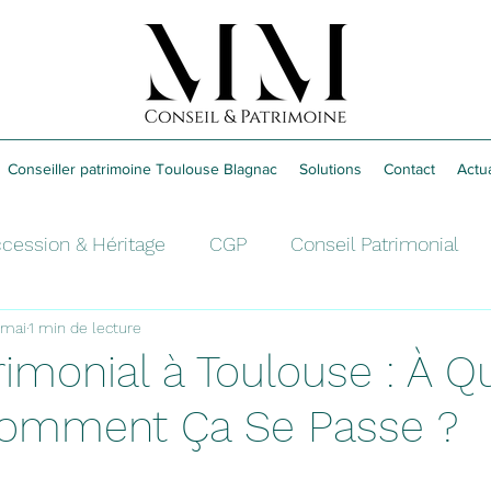
Conseiller patrimoine Toulouse Blagnac
Solutions
Contact
Actua
cession & Héritage
CGP
Conseil Patrimonial
 mai
1 min de lecture
é
Retraite
Épargne
rimonial à Toulouse : À Q
Comment Ça Se Passe ?