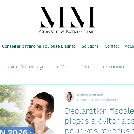
Conseiller patrimoine Toulouse Blagnac
Solutions
Contact
Actua
cession & Héritage
CGP
Conseil Patrimonial
sement
Fiscalité
Retraite
Épargne
Marion Martinez
6 mai
1 min de lecture
Déclaration fiscale
pièges à éviter a
pour vos revenus 