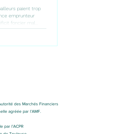
illeurs paient trop
ance emprunteur
éficit foncier mal
s les plus coûteux de
fonciers, avec la
ion.
Autorité des Marchés Financiers
nelle agréée par l’AMF.
le par l’ACPR
re de Toulouse