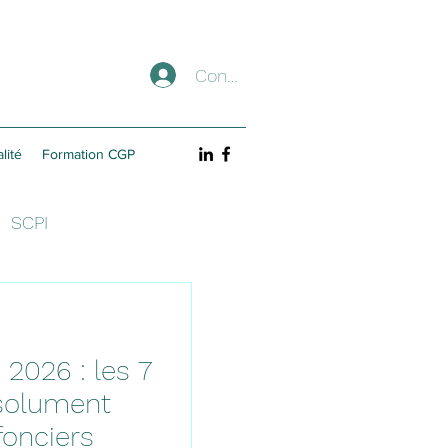
Connexion
lité
Formation CGP
SCPI
 2026 : les 7
bsolument
fonciers