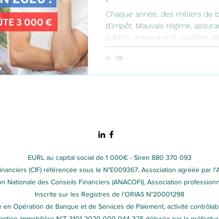
Chaque année, des milliers de ba
d'impôt. Mauvais régime, assur
oubliée, travaux mal qualifiés, d
reporté : découvrez les 7 piège
la déclaration 2026 des revenus 
checklist complète avant validat
EURL au capital social de 1 000€ - Siren 880 370 093
financiers (CIF) référencée sous le N°E009367, Association agréée par l'
n Nationale des Conseils Financiers (ANACOFI), Association profession
Inscrite sur les Registres de l’ORIAS N°20001298
e en Opération de Banque et de Services de Paiement, activité contrôlab
saction immobilière N°T 3101 2020 000 044 325 délivrée par la préfectu