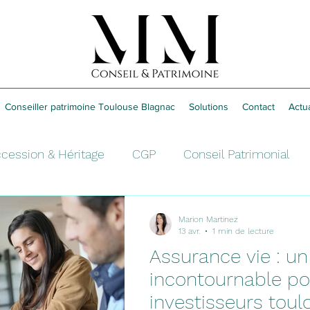
Conseiller patrimoine Toulouse Blagnac
Solutions
Contact
Actua
cession & Héritage
CGP
Conseil Patrimonial
sement
Fiscalité
Retraite
Épargne
Marion Martinez
13 avr.
1 min de lecture
Assurance vie : un
incontournable po
investisseurs toul