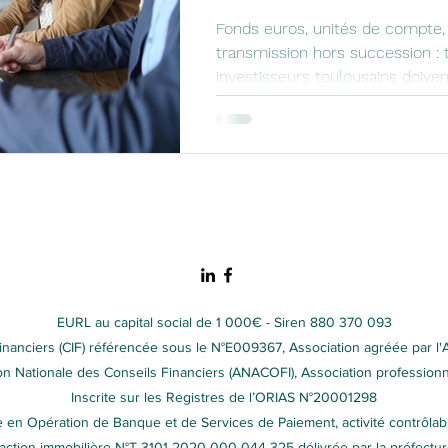
2026 ?
Fonds euros, unités de compte, f
transmission hors succession : 
investisseurs toulousains doiven
l'assurance vie en 2026. Guide
fiscal, comparatif des supports
Martinez, CGP indépendante.
EURL au capital social de 1 000€ - Siren 880 370 093
financiers (CIF) référencée sous le N°E009367, Association agréée par l'
n Nationale des Conseils Financiers (ANACOFI), Association profession
Inscrite sur les Registres de l’ORIAS N°20001298
e en Opération de Banque et de Services de Paiement, activité contrôlab
saction immobilière N°T 3101 2020 000 044 325 délivrée par la préfectu