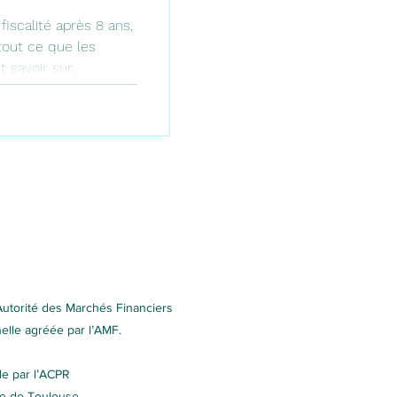
iscalité après 8 ans,
tout ce que les
t savoir sur
 complet avec tableau
 et FAQ par Marion
Autorité des Marchés Financiers
nelle agréée par l’AMF.
le par l’ACPR
re de Toulouse