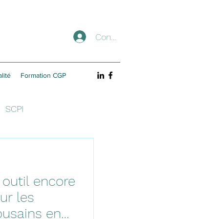
Connexion
lité
Formation CGP
SCPI
 outil encore
ur les
ousains en