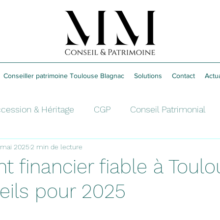
Conseiller patrimoine Toulouse Blagnac
Solutions
Contact
Actua
cession & Héritage
CGP
Conseil Patrimonial
 mai 2025
2 min de lecture
é
Retraite
Épargne
 financier fiable à Toulo
eils pour 2025