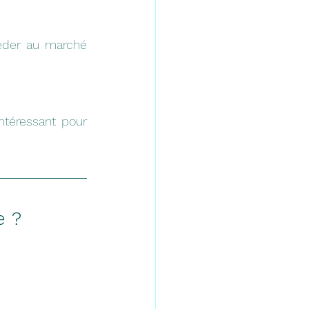
éder au marché 
téressant pour 
e ?