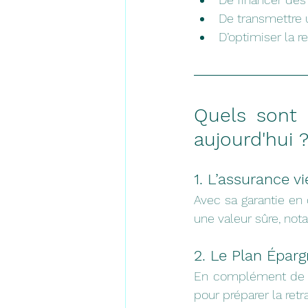
De transmettre 
D’optimiser la r
Quels sont l
aujourd'hui 
1. L’assurance v
Avec sa garantie en c
une valeur sûre, no
2. Le Plan Éparg
En complément de l’
pour préparer la ret