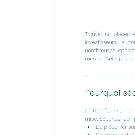
Trouver un placemen
investisseurs, su
nombreuses opportun
mes conseils pour ch
Pourquoi séc
Entre inflation, in
mise. Sécuriser son
De préserver so
De financer des 