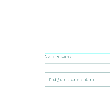
Commentaires
Rédigez un commentaire...
Expatriés : et si votre argent
travaillait en France ?