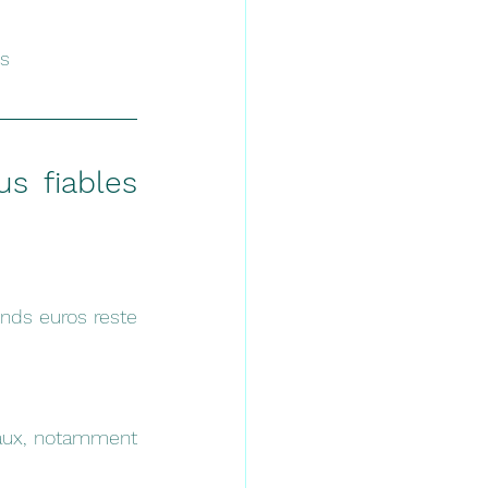
es
s fiables 
onds euros reste 
aux, notamment 