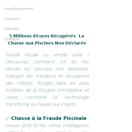
Investissement
Fiscalité
Retraite
𝟱 𝗠𝗶𝗹𝗹𝗶𝗼𝗻𝘀 𝗱'𝗘𝘂𝗿𝗼𝘀 𝗥𝗲́𝗰𝘂𝗽𝗲́𝗿𝗲́𝘀 : 𝗟𝗮 
Épargne
𝗖𝗵𝗮𝘀𝘀𝗲 𝗮𝘂𝘅 𝗣𝗶𝘀𝗰𝗶𝗻𝗲𝘀 𝗡𝗼𝗻 𝗗𝗲́𝗰𝗹𝗮𝗿𝗲́𝗲
Fraude fiscale ou simple oubli ? 
Découvrez comment l'IA du fisc 
dévoile les piscines non déclarées, 
traquant les fraudeurs et récupérant 
des millions. Plongez dans les eaux 
troubles de la fiscalité immobilière et 
voyez comment la technologie 
transforme la chasse aux impôts.
✅ 𝗖𝗵𝗮𝘀𝘀𝗲 𝗮̀ 𝗹𝗮 𝗙𝗿𝗮𝘂𝗱𝗲 𝗣𝗶𝘀𝗰𝗶𝗻𝗮𝗹𝗲 : 
Depuis 2019, le fisc utilise l'intelligence 