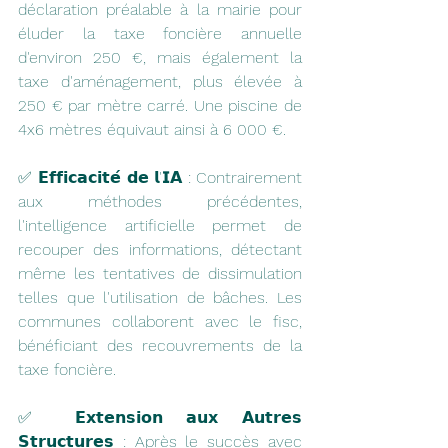
déclaration préalable à la mairie pour 
éluder la taxe foncière annuelle 
d'environ 250 €, mais également la 
taxe d'aménagement, plus élevée à 
250 € par mètre carré. Une piscine de 
4x6 mètres équivaut ainsi à 6 000 €.
✅ 𝗘𝗳𝗳𝗶𝗰𝗮𝗰𝗶𝘁𝗲́ 𝗱𝗲 𝗹'𝗜𝗔 : Contrairement 
aux méthodes précédentes, 
l'intelligence artificielle permet de 
recouper des informations, détectant 
même les tentatives de dissimulation 
telles que l'utilisation de bâches. Les 
communes collaborent avec le fisc, 
bénéficiant des recouvrements de la 
taxe foncière.
✅ 𝗘𝘅𝘁𝗲𝗻𝘀𝗶𝗼𝗻 𝗮𝘂𝘅 𝗔𝘂𝘁𝗿𝗲𝘀 
𝗦𝘁𝗿𝘂𝗰𝘁𝘂𝗿𝗲𝘀 : Après le succès avec 