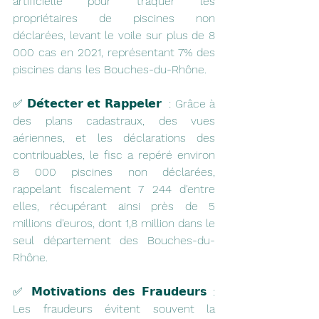
artificielle pour traquer les 
propriétaires de piscines non 
déclarées, levant le voile sur plus de 8 
000 cas en 2021, représentant 7% des 
piscines dans les Bouches-du-Rhône.
✅ 𝗗𝗲́𝘁𝗲𝗰𝘁𝗲𝗿 𝗲𝘁 𝗥𝗮𝗽𝗽𝗲𝗹𝗲𝗿  : Grâce à 
des plans cadastraux, des vues 
aériennes, et les déclarations des 
contribuables, le fisc a repéré environ 
8 000 piscines non déclarées, 
rappelant fiscalement 7 244 d'entre 
elles, récupérant ainsi près de 5 
millions d'euros, dont 1,8 million dans le 
seul département des Bouches-du-
Rhône.
✅ 𝗠𝗼𝘁𝗶𝘃𝗮𝘁𝗶𝗼𝗻𝘀 𝗱𝗲𝘀 𝗙𝗿𝗮𝘂𝗱𝗲𝘂𝗿𝘀 : 
Les fraudeurs évitent souvent la 