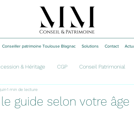
Conseiller patrimoine Toulouse Blagnac
Solutions
Contact
Actua
cession & Héritage
CGP
Conseil Patrimonial
juin
1 min de lecture
é
Retraite
Épargne
: le guide selon votre âge