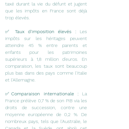
taxé durant la vie du défunt et jugent 
que les impôts en France sont déjà 
trop élevés.
✅ 
Taux d'imposition élevés :
 Les 
impôts sur les héritages peuvent 
atteindre 45 % entre parents et 
enfants pour les patrimoines 
supérieurs à 1,8 million d'euros. En 
comparaison, les taux sont beaucoup 
plus bas dans des pays comme l'Italie 
et l'Allemagne.
✅
Comparaison internationale :
 La 
France prélève 0,7 % de son PIB via les 
droits de succession, contre une 
moyenne européenne de 0,2 %. De 
nombreux pays, tels que l'Australie, le 
Canada et la Suède, ont aboli cet 