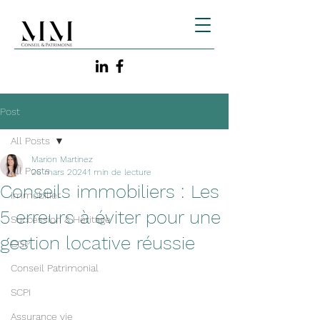
Post
All Posts
Marion Martinez
All Posts
26 mars 2024
1 min de lecture
Conseils immobiliers : Les
Immobilier
5 erreurs à éviter pour une
Succession & Héritage
gestion locative réussie
CGP
Conseil Patrimonial
SCPI
Assurance vie